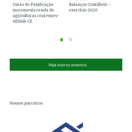
S –
Curso de Panificação
Balanços Contábeis –
BA
incrementa renda de
exercício 2020
EX
agricultoras cearenses–
SENAR-CE
Veja outros eventos
Nossos parceiros