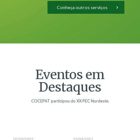
Conheça outros serviços
Eventos em
Destaques
COCEPAT participou do XX PEC Nordeste.
07/03/2022
25/03/2021
25/